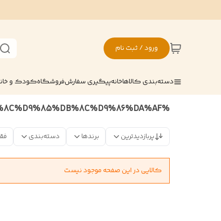
ورود / ثبت نام
دسته‌بندی کالاها
خانه
پیگیری سفارش
فروشگاه
کودک و خان
%D8%AA%D8%A7%D8%A8%D9%84%D9%88%D9%86%D8%A6%D9%88%D9%86%D9%81%D9%84%DA%A9%D8%B3%DB%8C%D8%8C%D9%86%D8%A6%D9%88%D9%86%D9%81%D9%84%DA%A9%D8%B3%DB%8C%D8%8C%DA%AF%DB%8C%D9%85%DB%8C%D9%86%DA%AF
پربازدیدترین
برندها
دسته‌بندی
فق
کالایی در این صفحه موجود نیست