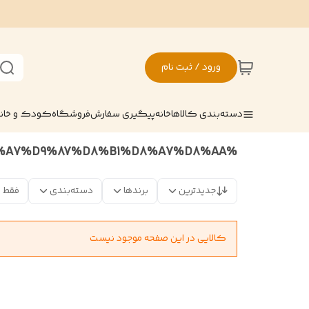
ورود / ثبت نام
دسته‌بندی کالاها
خانه
پیگیری سفارش
فروشگاه
کودک و خان
%D8%A7%D8%B3%D8%AA%D9%86%D8%AF%D8%AC%D9%88%D8%A7%D9%87%D8%B1%D8%A7%D8%AA
جدیدترین
برندها
دسته‌بندی
فقط 
کالایی در این صفحه موجود نیست